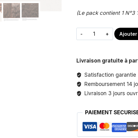
(Le pack contient 1 N°3 
quantité
Ajouter
de
Pack
Soin
Livraison gratuite à pa
profond
et
Satisfaction garantie
réparateur
Remboursement 14 jo
Livraison 3 jours ouv
PAIEMENT SECURIS