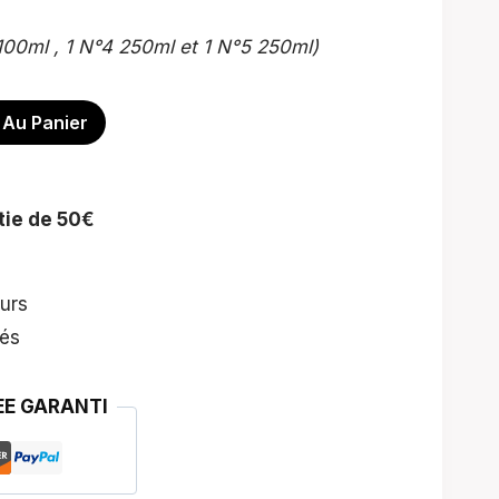
100ml , 1 N°4 250ml et 1 N°5 250ml)
 Au Panier
rtie de 50€
urs
rés
EE GARANTI