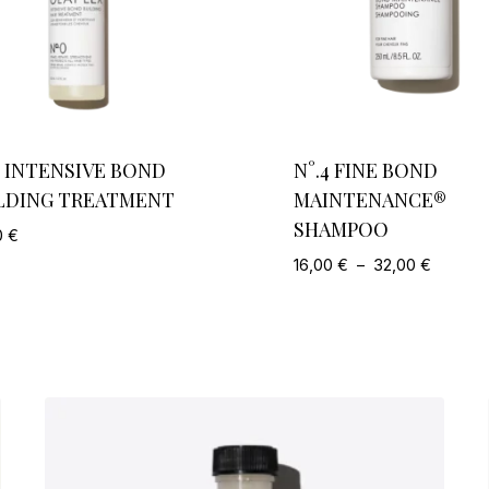
0 INTENSIVE BOND
N°.4 FINE BOND
LDING TREATMENT
MAINTENANCE®
SHAMPOO
0
€
Plage
16,00
€
–
32,00
€
de
prix :
16,00 €
à
32,00 €