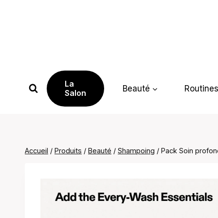
Aller
au
contenu
La
Beauté
Routine
Salon
Accueil
/
Produits
/
Beauté
/
Shampoing
/
Pack Soin profon