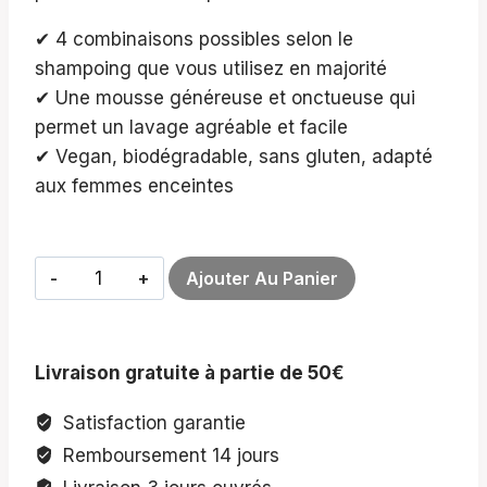
✔ 4 combinaisons possibles selon le
shampoing que vous utilisez en majorité
✔ Une mousse généreuse et onctueuse qui
permet un lavage agréable et facile
✔ Vegan, biodégradable, sans gluten, adapté
aux femmes enceintes
quantité
Ajouter Au Panier
de
Duo
de
Livraison gratuite à partie de 50€
shampoings
Satisfaction garantie
Remboursement 14 jours