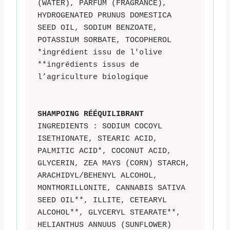
(WATER), PARFUM (FRAGRANCE), 
HYDROGENATED PRUNUS DOMESTICA 
SEED OIL, SODIUM BENZOATE, 
POTASSIUM SORBATE, TOCOPHEROL

*ingrédient issu de l'olive

**ingrédients issus de 
l’agriculture biologique

SHAMPOING RÉÉQUILIBRANT
INGREDIENTS : SODIUM COCOYL 
ISETHIONATE, STEARIC ACID, 
PALMITIC ACID*, COCONUT ACID, 
GLYCERIN, ZEA MAYS (CORN) STARCH, 
ARACHIDYL/BEHENYL ALCOHOL, 
MONTMORILLONITE, CANNABIS SATIVA 
SEED OIL**, ILLITE, CETEARYL 
ALCOHOL**, GLYCERYL STEARATE**, 
HELIANTHUS ANNUUS (SUNFLOWER) 