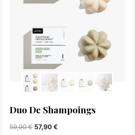
Duo De Shampoings
Le
Le
59,90
€
57,90
€