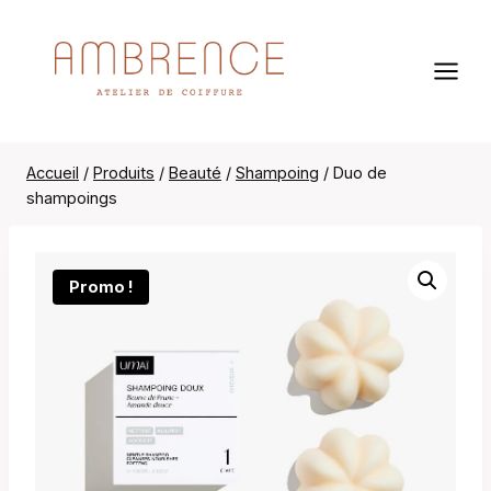
Aller
au
contenu
Accueil
/
Produits
/
Beauté
/
Shampoing
/
Duo de
shampoings
Promo !