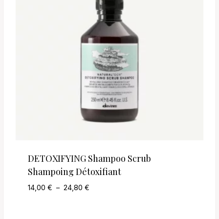
DETOXIFYING Shampoo Scrub
Shampoing Détoxifiant
Plage
14,00
€
–
24,80
€
de
prix :