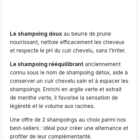
prix
prix
initial
actuel
était :
est :
59,90 €.
57,90 €.
Le shampoing doux
au beurre de prune
nourrissant, nettoie efficacement les cheveux
et respecte le pH du cuir chevelu, sans l’irriter.
Le shampoing rééquilibrant
anciennement
connu sous le nom de shampoing détox, aide à
conserver un cuir chevelu sain et à espacer les
shampoings. Enrichi en argile verte et extrait
de menthe verte, il favorise la sensation de
légèreté et le volume aux racines.
Une offre de 2 shampoings au choix parmi nos
best-sellers : idéal pour créer une alternance et
profiter de leur complémentarité.