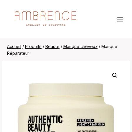
Aller
au
contenu
Accueil
/
Produits
/
Beauté
/
Masque cheveux
/
Masque
Réparateur