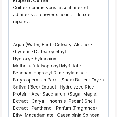
Étape 6 : Coiffer
Coiffez comme vous le souhaitez et
admirez vos cheveux nourris, doux et
réparez.
Aqua (Water, Eau) · Cetearyl Alcohol ·
Glycerin · Distearoylethyl
Hydroxyethylmonium
MethosulfateIsopropyl Myristate ·
Behenamidopropyl Dimethylamine ·
Butyrospermum Parkii (Shea) Butter · Oryza
Sativa (Rice) Extract · Hydrolyzed Rice
Protein · Acer Saccharum (Sugar Maple)
Extract · Carya Illinoensis (Pecan) Shell
Extract · Panthenol · Parfum (Fragrance) ·
Ethyl Macadamiate · Caesalpinia Spinosa