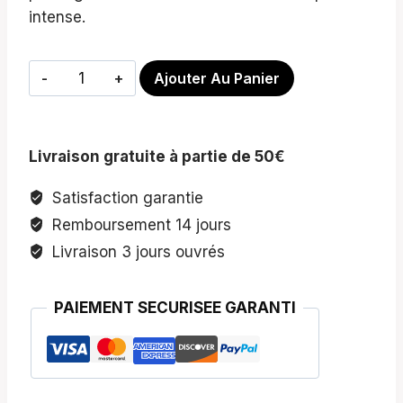
intense.
quantité
Ajouter Au Panier
de
Instant
Bonding
Livraison gratuite à partie de 50€
Glow
Sérum
Satisfaction garantie
brillance
Remboursement 14 jours
cheveux
Livraison 3 jours ouvrés
blonds
PAIEMENT SECURISEE GARANTI